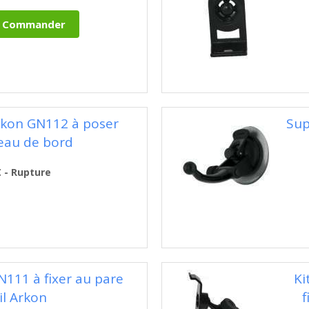
kon GN112 à poser
Sup
leau de bord
€ - Rupture
GN111 à fixer au pare
Ki
il Arkon
f