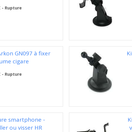
€ - Rupture
 Arkon GN097 à fixer
Ki
llume cigare
€ - Rupture
ure smartphone -
K
ller ou visser HR
v