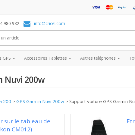
74 980 982
info@cricel.com
es GPS
Accessoires Tablettes
Autres téléphones
To
n Nuvi 200w
vi 200
>
GPS Garmin Nuvi 200w
>
Support voiture GPS Garmin N
 sur le tableau de
Etr
rkon CM012)