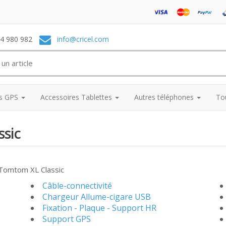
74 980 982
info@cricel.com
es GPS
Accessoires Tablettes
Autres téléphones
To
ssic
Tomtom XL Classic
Câble-connectivité
Chargeur Allume-cigare USB
Fixation - Plaque - Support HR
Support GPS