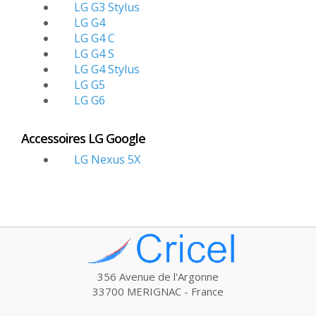
LG G3 Stylus
LG G4
LG G4 C
LG G4 S
LG G4 Stylus
LG G5
LG G6
Accessoires LG Google
LG Nexus 5X
356 Avenue de l'Argonne
33700 MERIGNAC - France