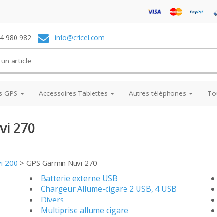
74 980 982
info@cricel.com
es GPS
Accessoires Tablettes
Autres téléphones
To
vi 270
vi 200
>
GPS Garmin Nuvi 270
Batterie externe USB
Chargeur Allume-cigare 2 USB, 4 USB
Divers
Multiprise allume cigare