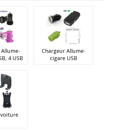
 Allume-
Chargeur Allume-
SB, 4 USB
cigare USB
voiture