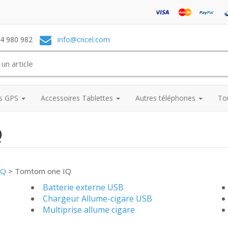
74 980 982
info@cricel.com
es GPS
Accessoires Tablettes
Autres téléphones
To
Q
IQ
>
Tomtom one IQ
Batterie externe USB
Chargeur Allume-cigare USB
Multiprise allume cigare