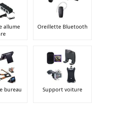
e allume
Oreillette Bluetooth
are
e bureau
Support voiture