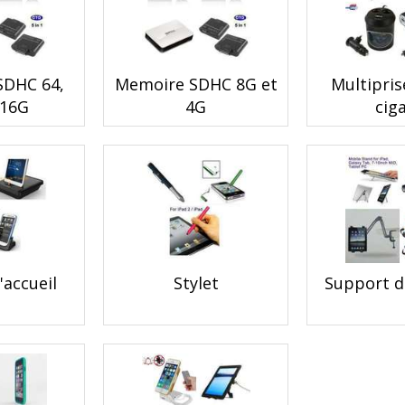
SDHC 64,
Memoire SDHC 8G et
Multipris
 16G
4G
cig
'accueil
Stylet
Support d