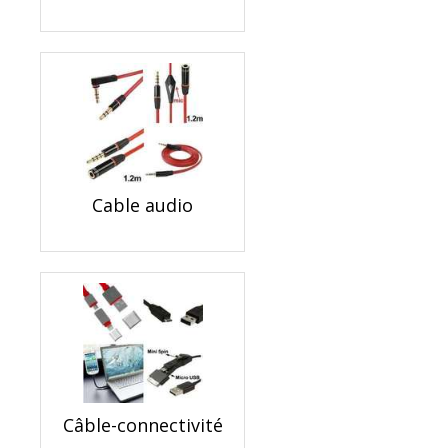
Cable audio
Câble-connectivité