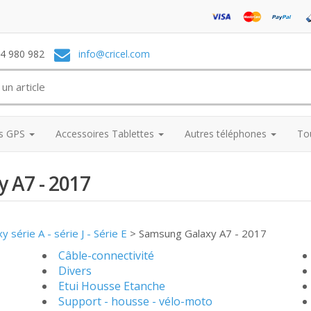
74 980 982
info@cricel.com
es GPS
Accessoires Tablettes
Autres téléphones
To
 A7 - 2017
 série A - série J - Série E
>
Samsung Galaxy A7 - 2017
Câble-connectivité
Divers
Etui Housse Etanche
Support - housse - vélo-moto