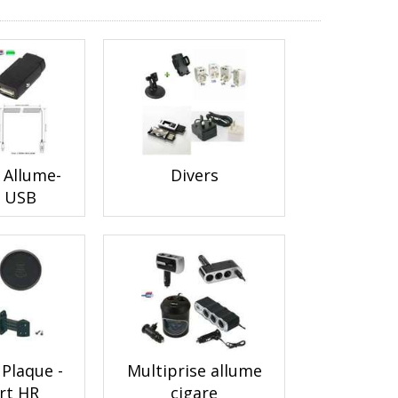
 Allume-
Divers
e USB
 Plaque -
Multiprise allume
rt HR
cigare