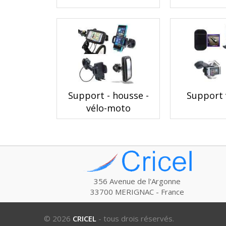
Support - housse -
Support 
vélo-moto
356 Avenue de l'Argonne
33700 MERIGNAC - France
© 2026
CRICEL
- tous drois réservés.