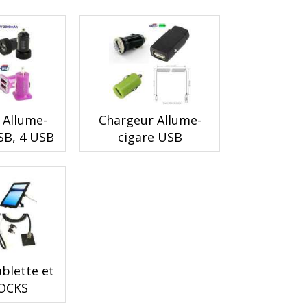
 Allume-
Chargeur Allume-
SB, 4 USB
cigare USB
ablette et
OCKS