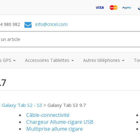
74 980 982
info@cricel.com
es GPS
Accessoires Tablettes
Autres téléphones
To
.7
>
Galaxy Tab S2 - S3
>
Galaxy Tab S3 9.7
Câble-connectivité
Chargeur Allume-cigare USB
Multiprise allume cigare