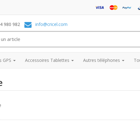
74 980 982
info@cricel.com
es GPS
Accessoires Tablettes
Autres téléphones
To
e
e