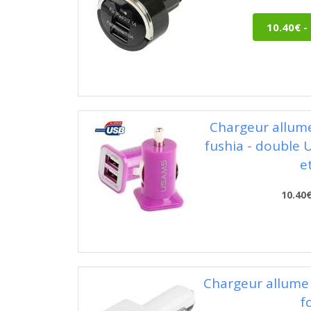
Chargeur allume
fushia - double 
e
10.40
Chargeur allume
f