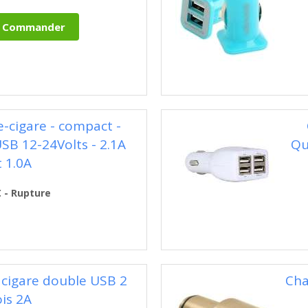
-cigare - compact -
USB 12-24Volts - 2.1A
Qu
t 1.0A
€ - Rupture
 cigare double USB 2
Cha
ois 2A