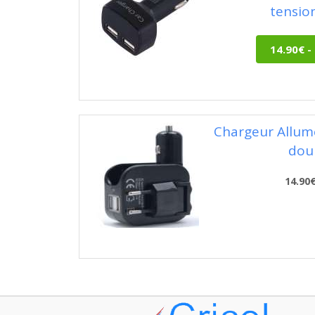
tensio
Chargeur Allume
dou
14.90