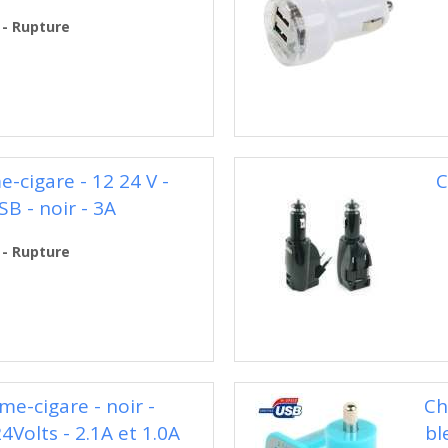
 - Rupture
-cigare - 12 24 V -
C
B - noir - 3A
 - Rupture
me-cigare - noir -
Ch
Volts - 2.1A et 1.0A
bl