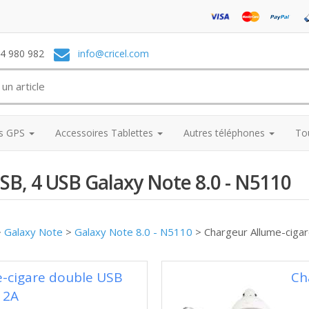
74 980 982
info@cricel.com
es GPS
Accessoires Tablettes
Autres téléphones
To
SB, 4 USB Galaxy Note 8.0 - N5110
>
Galaxy Note
>
Galaxy Note 8.0 - N5110
>
Chargeur Allume-ciga
e-cigare double USB
Ch
2A