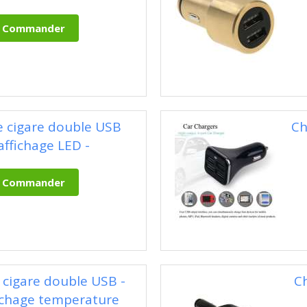
e cigare double USB
Ch
affichage LED -
 cigare double USB -
C
fichage temperature