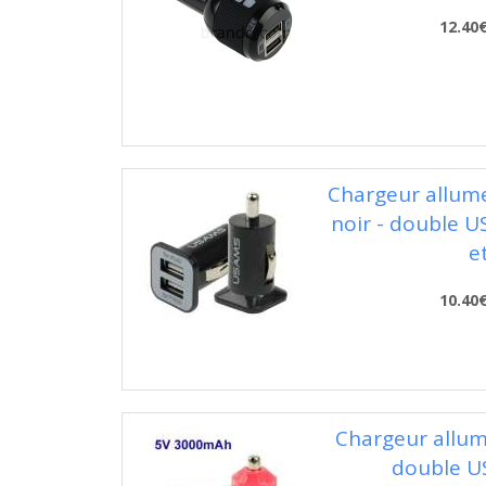
12.40
Chargeur allume
noir - double U
e
10.40
Chargeur allume
double US