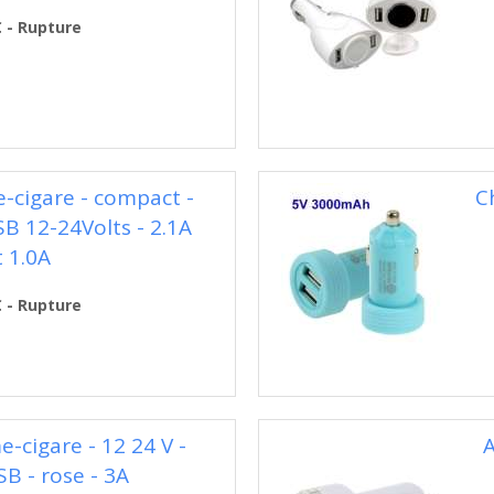
€ - Rupture
-cigare - compact -
C
SB 12-24Volts - 2.1A
t 1.0A
€ - Rupture
-cigare - 12 24 V -
A
B - rose - 3A