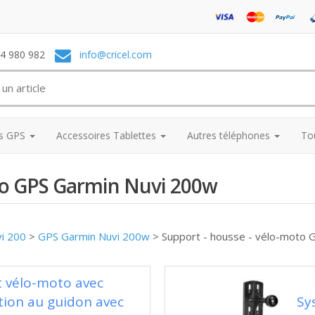
74 980 982
info@cricel.com
es GPS
Accessoires Tablettes
Autres téléphones
To
oto GPS Garmin Nuvi 200w
vi 200
>
GPS Garmin Nuvi 200w
>
Support - housse - vélo-moto 
t vélo-moto avec
tion au guidon avec
Sy