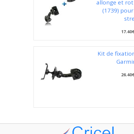
allonge et ro
(1739) pour
str
17.40
Kit de fixati
Garmi
26.40