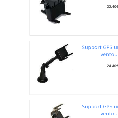
22.40
Support GPS uni
ventou
24.40
Support GPS uni
ventou