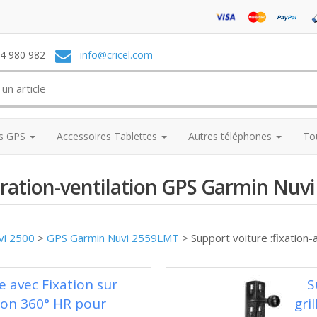
74 980 982
info@cricel.com
es GPS
Accessoires Tablettes
Autres téléphones
To
aération-ventilation GPS Garmin Nu
vi 2500
>
GPS Garmin Nuvi 2559LMT
>
Support voiture :fixation
e avec Fixation sur
S
tion 360° HR pour
gri