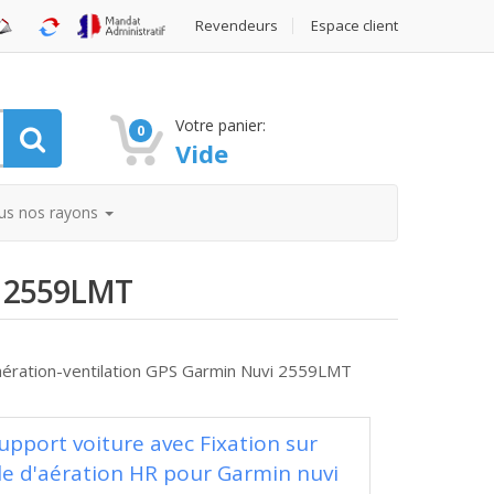
Revendeurs
Espace client
Votre panier:
0
Vide
us nos rayons
vi 2559LMT
-aération-ventilation GPS Garmin Nuvi 2559LMT
upport voiture avec Fixation sur
lle d'aération HR pour Garmin nuvi