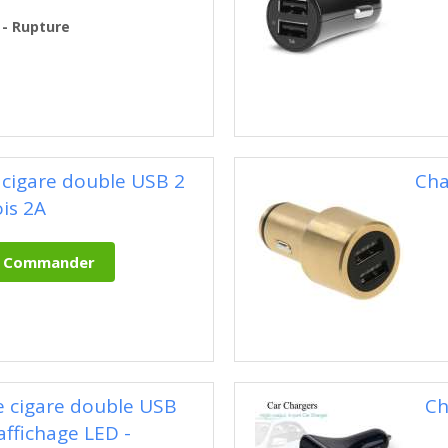
 - Rupture
 cigare double USB 2
Cha
ois 2A
e cigare double USB
Ch
affichage LED -