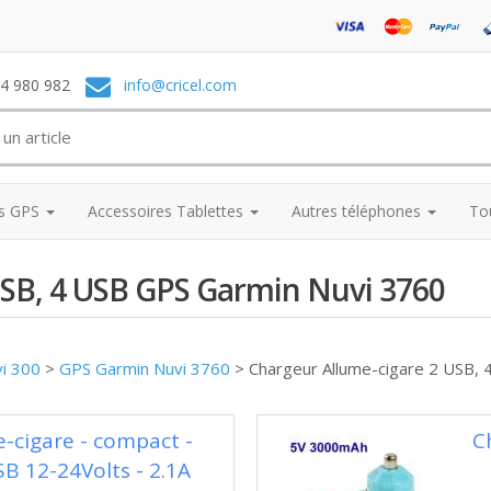
74 980 982
info@cricel.com
es GPS
Accessoires Tablettes
Autres téléphones
To
USB, 4 USB GPS Garmin Nuvi 3760
vi 300
>
GPS Garmin Nuvi 3760
>
Chargeur Allume-cigare 2 USB,
-cigare - compact -
C
SB 12-24Volts - 2.1A