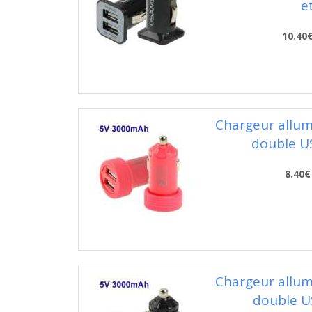
e
10.40
Chargeur allume
double US
8.40€
Chargeur allume
double US