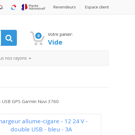
Revendeurs
Espace client
Votre panier:
0
Vide
us nos rayons
 4 USB GPS Garmin Nuvi 3760
hargeur allume-cigare - 12 24 V -
double USB - bleu - 3A