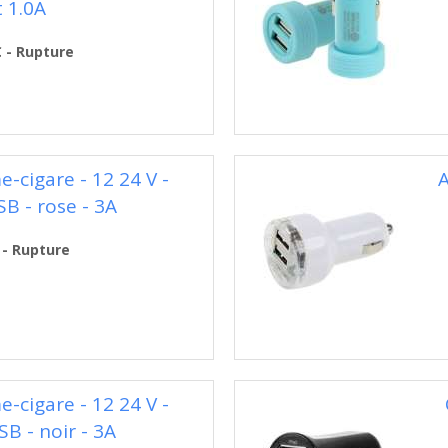
t 1.0A
€ - Rupture
-cigare - 12 24 V -
A
B - rose - 3A
 - Rupture
-cigare - 12 24 V -
B - noir - 3A