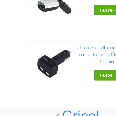
Chargeur allume
corps long - af
tensio