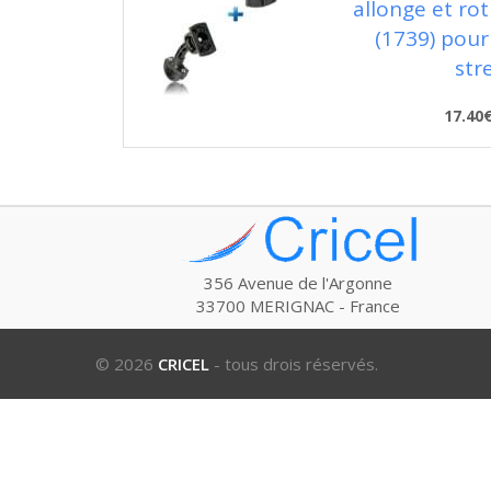
allonge et ro
(1739) pour
str
17.40
356 Avenue de l'Argonne
33700 MERIGNAC - France
© 2026
CRICEL
- tous drois réservés.