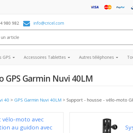
74 980 982
info@cricel.com
es GPS
Accessoires Tablettes
Autres téléphones
To
oto GPS Garmin Nuvi 40LM
vi 40
>
GPS Garmin Nuvi 40LM
>
Support - housse - vélo-moto 
t vélo-moto avec
tion au guidon avec
Sy