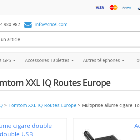
74 980 982
info@cricel.com
es GPS
Accessoires Tablettes
Autres téléphones
To
Tomtom XXL IQ Routes Europe
IQ
>
Tomtom XXL IQ Routes Europe
>
Multiprise allume cigare 
lume cigare double
A
t double USB