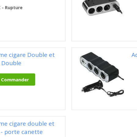
€ - Rupture
me cigare Double et
A
 Double
me cigare double et
- porte canette