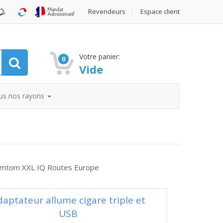
Revendeurs
Espace client
Votre panier:
0
Vide
us nos rayons
Tomtom XXL IQ Routes Europe
daptateur allume cigare triple et
USB