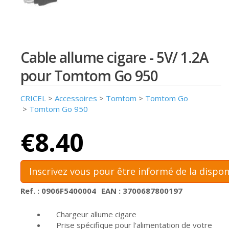
Cable allume cigare - 5V/ 1.2A
pour Tomtom Go 950
CRICEL
>
Accessoires
>
Tomtom
>
Tomtom Go
>
Tomtom Go 950
€8.40
Inscrivez vous pour être informé de la dispon
Ref. : 0906F5400004
EAN : 3700687800197
Chargeur allume cigare
Prise spécifique pour l'alimentation de votre