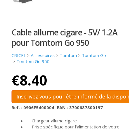
Cable allume cigare - 5V/ 1.2A
pour Tomtom Go 950
CRICEL
>
Accessoires
>
Tomtom
>
Tomtom Go
>
Tomtom Go 950
€8.40
Inscrivez vous pour être informé de la dispon
Ref. : 0906F5400004
EAN : 3700687800197
Chargeur allume cigare
Prise spécifique pour l'alimentation de votre