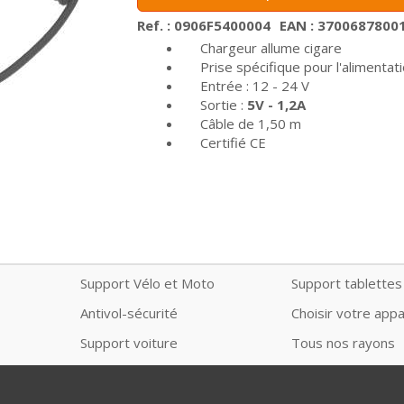
Ref. : 0906F5400004
EAN : 3700687800
Chargeur allume cigare
Prise spécifique pour l'alimentati
Entrée : 12 - 24 V
Sortie :
5V - 1,2A
Câble de 1,50 m
Certifié CE
Support Vélo et Moto
Support tablettes
Antivol-sécurité
Choisir votre appa
Support voiture
Tous nos rayons