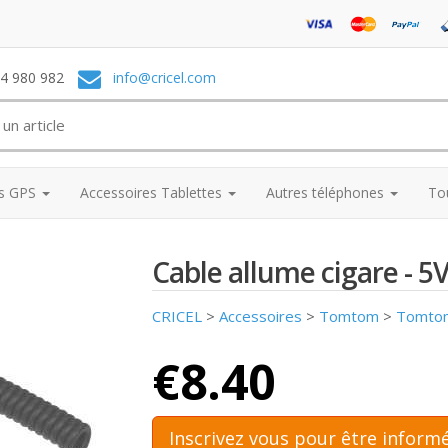
74 980 982
info@cricel.com
es GPS
Accessoires Tablettes
Autres téléphones
To
Cable allume cigare - 
CRICEL
>
Accessoires
>
Tomtom
>
Tomto
€8.40
Inscrivez vous pour être informé