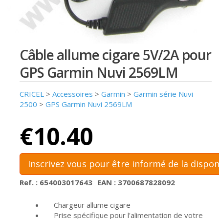
Câble allume cigare 5V/2A pour
GPS Garmin Nuvi 2569LM
CRICEL
>
Accessoires
>
Garmin
>
Garmin série Nuvi
2500
>
GPS Garmin Nuvi 2569LM
€10.40
Inscrivez vous pour être informé de la dispon
Ref. : 654003017643
EAN : 3700687828092
Chargeur allume cigare
Prise spécifique pour l'alimentation de votre