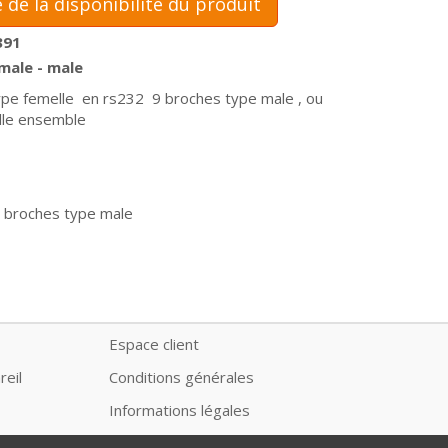
 de la disponibilité du produit
391
male - male
pe femelle en rs232 9 broches type male , ou
lle ensemble
9 broches type male
Espace client
reil
Conditions générales
Informations légales