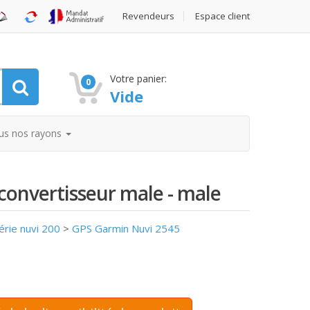
Revendeurs
Espace client
Votre panier:
0
Vide
us nos rayons
onvertisseur male - male
érie nuvi 200
>
GPS Garmin Nuvi 2545