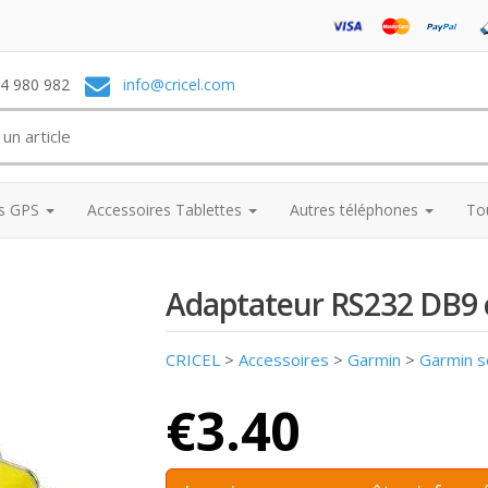
74 980 982
info@cricel.com
es GPS
Accessoires Tablettes
Autres téléphones
To
Adaptateur RS232 DB9 c
CRICEL
>
Accessoires
>
Garmin
>
Garmin s
€3.40