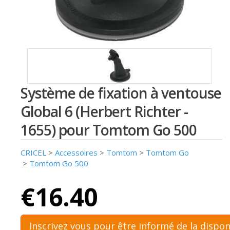
Système de fixation à ventouse
Global 6 (Herbert Richter -
1655) pour Tomtom Go 500
CRICEL
>
Accessoires
>
Tomtom
>
Tomtom Go
>
Tomtom Go 500
€16.40
Inscrivez vous pour être informé de la dispon