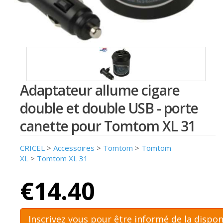
Adaptateur allume cigare
double et double USB - porte
canette pour Tomtom XL 31
CRICEL
>
Accessoires
>
Tomtom
>
Tomtom
XL
>
Tomtom XL 31
€14.40
Inscrivez vous pour être informé de la dispon