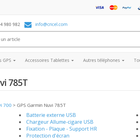
74 980 982
info@cricel.com
es GPS
Accessoires Tablettes
Autres téléphones
To
vi 785T
vi 700
>
GPS Garmin Nuvi 785T
Batterie externe USB
Chargeur Allume-cigare USB
Fixation - Plaque - Support HR
Protection d'écran