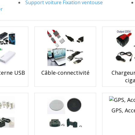
Support voiture Fixation ventouse
er
xterne USB
Câble-connectivité
Chargeur
cig
GPS, Acc